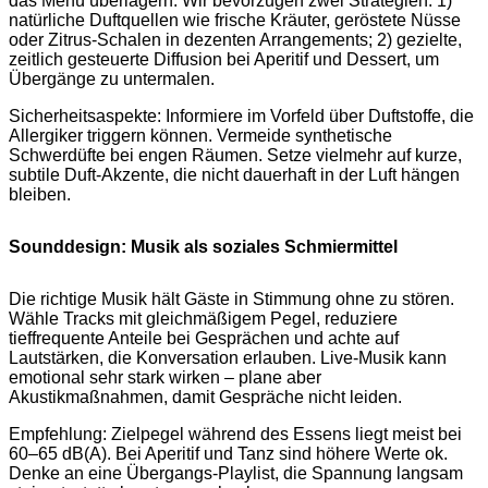
das Menü überlagern. Wir bevorzugen zwei Strategien: 1)
natürliche Duftquellen wie frische Kräuter, geröstete Nüsse
oder Zitrus‑Schalen in dezenten Arrangements; 2) gezielte,
zeitlich gesteuerte Diffusion bei Aperitif und Dessert, um
Übergänge zu untermalen.
Sicherheitsaspekte: Informiere im Vorfeld über Duftstoffe, die
Allergiker triggern können. Vermeide synthetische
Schwerdüfte bei engen Räumen. Setze vielmehr auf kurze,
subtile Duft‑Akzente, die nicht dauerhaft in der Luft hängen
bleiben.
Sounddesign: Musik als soziales Schmiermittel
Die richtige Musik hält Gäste in Stimmung ohne zu stören.
Wähle Tracks mit gleichmäßigem Pegel, reduziere
tieffrequente Anteile bei Gesprächen und achte auf
Lautstärken, die Konversation erlauben. Live‑Musik kann
emotional sehr stark wirken – plane aber
Akustikmaßnahmen, damit Gespräche nicht leiden.
Empfehlung: Zielpegel während des Essens liegt meist bei
60–65 dB(A). Bei Aperitif und Tanz sind höhere Werte ok.
Denke an eine Übergangs‑Playlist, die Spannung langsam