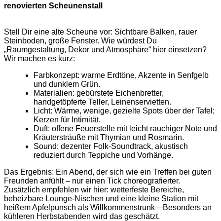
renovierten Scheunenstall
Stell Dir eine alte Scheune vor: Sichtbare Balken, rauer
Steinboden, große Fenster. Wie würdest Du
„Raumgestaltung, Dekor und Atmosphäre“ hier einsetzen?
Wir machen es kurz:
Farbkonzept: warme Erdtöne, Akzente in Senfgelb
und dunklem Grün.
Materialien: gebürstete Eichenbretter,
handgetöpferte Teller, Leinenservietten.
Licht: Wärme, wenige, gezielte Spots über der Tafel;
Kerzen für Intimität.
Duft: offene Feuerstelle mit leicht rauchiger Note und
Kräutersträuße mit Thymian und Rosmarin.
Sound: dezenter Folk‑Soundtrack, akustisch
reduziert durch Teppiche und Vorhänge.
Das Ergebnis: Ein Abend, der sich wie ein Treffen bei guten
Freunden anfühlt – nur einen Tick choreografierter.
Zusätzlich empfehlen wir hier: wetterfeste Bereiche,
beheizbare Lounge‑Nischen und eine kleine Station mit
heißem Apfelpunsch als Willkommenstrunk—Besonders an
kühleren Herbstabenden wird das geschätzt.