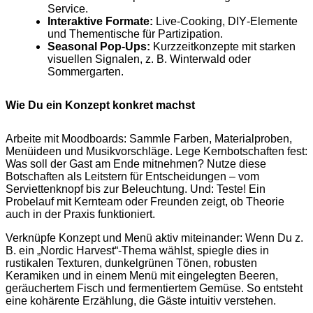
Service.
Interaktive Formate:
Live‑Cooking, DIY‑Elemente
und Thementische für Partizipation.
Seasonal Pop‑Ups:
Kurzzeitkonzepte mit starken
visuellen Signalen, z. B. Winterwald oder
Sommergarten.
Wie Du ein Konzept konkret machst
Arbeite mit Moodboards: Sammle Farben, Materialproben,
Menüideen und Musikvorschläge. Lege Kernbotschaften fest:
Was soll der Gast am Ende mitnehmen? Nutze diese
Botschaften als Leitstern für Entscheidungen – vom
Serviettenknopf bis zur Beleuchtung. Und: Teste! Ein
Probelauf mit Kernteam oder Freunden zeigt, ob Theorie
auch in der Praxis funktioniert.
Verknüpfe Konzept und Menü aktiv miteinander: Wenn Du z.
B. ein „Nordic Harvest“-Thema wählst, spiegle dies in
rustikalen Texturen, dunkelgrünen Tönen, robusten
Keramiken und in einem Menü mit eingelegten Beeren,
geräuchertem Fisch und fermentiertem Gemüse. So entsteht
eine kohärente Erzählung, die Gäste intuitiv verstehen.