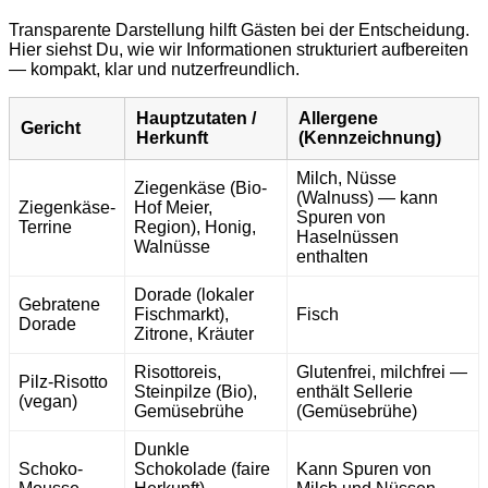
Transparente Darstellung hilft Gästen bei der Entscheidung.
Hier siehst Du, wie wir Informationen strukturiert aufbereiten
— kompakt, klar und nutzerfreundlich.
Hauptzutaten /
Allergene
Gericht
Herkunft
(Kennzeichnung)
Milch, Nüsse
Ziegenkäse (Bio-
(Walnuss) — kann
Ziegenkäse-
Hof Meier,
Spuren von
Terrine
Region), Honig,
Haselnüssen
Walnüsse
enthalten
Dorade (lokaler
Gebratene
Fischmarkt),
Fisch
Dorade
Zitrone, Kräuter
Risottoreis,
Glutenfrei, milchfrei —
Pilz-Risotto
Steinpilze (Bio),
enthält Sellerie
(vegan)
Gemüsebrühe
(Gemüsebrühe)
Dunkle
Schoko-
Schokolade (faire
Kann Spuren von